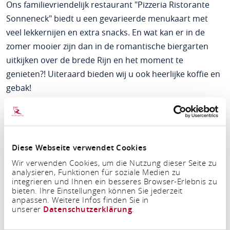
Ons familievriendelijk restaurant "Pizzeria Ristorante
Sonneneck" biedt u een gevarieerde menukaart met
veel lekkernijen en extra snacks. En wat kan er in de
zomer mooier zijn dan in de romantische biergarten
uitkijken over de brede Rijn en het moment te
genieten?! Uiteraard bieden wij u ook heerlijke koffie en
gebak!
Ontdek het Rijnlandschap te voet, per fiets, schip of
auto. Er is voor elke smaak iets interessants te
ontdekken. Prachtige kastelen en pittoreske sloten,
Diese Webseite verwendet Cookies
wijngaarden zover het oog reikt, ook de aangrenzende
Wir verwenden Cookies, um die Nutzung dieser Seite zu
gebieden, zoals de Eifel en Mosel, zijn gemakkelijk
analysieren, Funktionen für soziale Medien zu
bereikbaar. Ze bieden u meer spannende excursies,
integrieren und Ihnen ein besseres Browser-Erlebnis zu
bieten. Ihre Einstellungen können Sie jederzeit
zoals het Vulkanpark de Eifelmaare of voor
anpassen. Weitere Infos finden Sie in
autosportliefhebbers, de Nürburgring.
unserer
Datenschutzerklärung
.