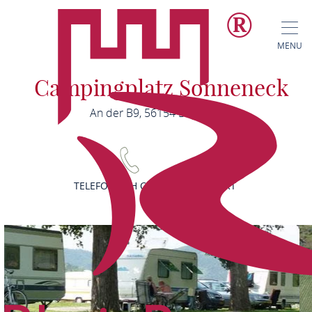
MENU
Campingplatz Sonneneck
An der B9, 56154 Boppard
TELEFONISCH CONTACT
KAART