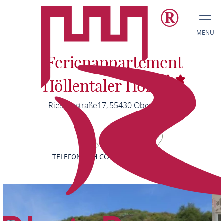
MENU
Ferienappartement
F
Höllentaler Hof
Rieslingstraße17, 55430 Oberwesel
TELEFONISCH CONTACT
KAART