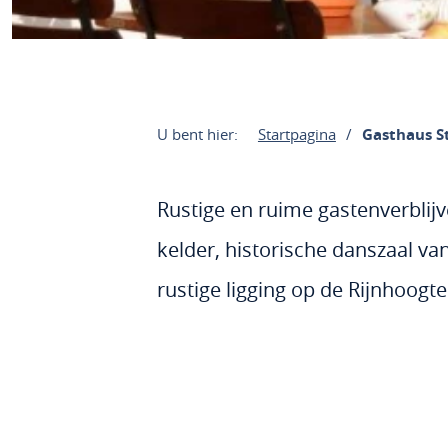
U bent hier:
Startpagina
Gasthaus S
Rustige en ruime gastenverblijv
kelder, historische danszaal va
rustige ligging op de Rijnhoogt