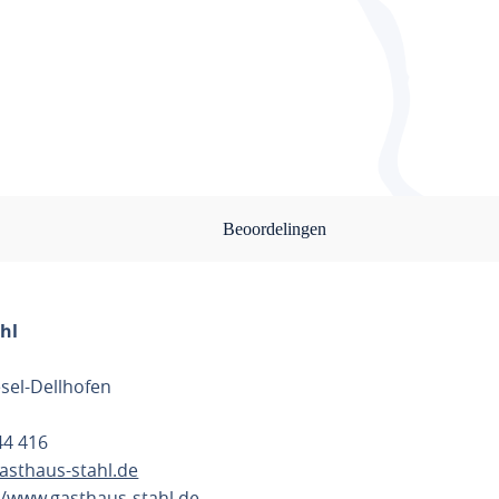
Beoordelingen
hl
sel-Dellhofen
744 416
asthaus-stahl.de
//www.gasthaus-stahl.de