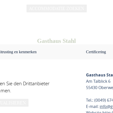
ACCOMMODATIE ZOEKEN
Gasthaus Stahl
itrusting en kenmerken
Certificering
Gasthaus Sta
Am Talblick 6
n Sie den Drittanbieter
55430 Oberwe
mmen.
Tel.: (0049) 6
UALISIEREN
E-mail:
info@g
Website
http: