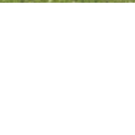
KD Köln-Düsseldorfer
Deutsche
Rheinschiffahrt GmbH
Rheinanlagen / Rheinuferstraße / B 42, 56338
Braubach
TELEFONISCH CONTACT
KAART