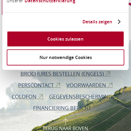
unserer
Datenschutzerklärung
.
Informatie
Details zeigen
Romantischer Rhein Tourismus GmbH
Cookies zulassen
An der Königsbach 8
Nur notwendige Cookies
56075 Koblenz
BROCHURES BESTELLEN (ENGELS)
PERSCONTACT
VOORWAARDEN
COLOFON
GEGEVENSBESCHERMING
FINANCIERING BERICHT
TERUG NAAR BOVEN