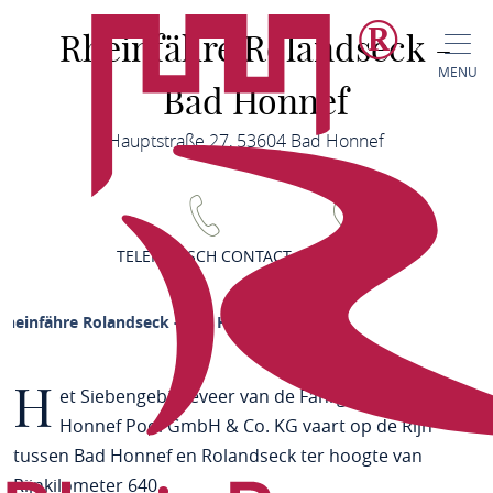
Rheinfähre Rolandseck -
MENU
Bad Honnef
Hauptstraße 27, 53604 Bad Honnef
TELEFONISCH CONTACT
KAART
Rheinfähre Rolandseck - Bad Honnef
H
et Siebengebirgeveer van de Fährgesellschaft
Honnef Pool GmbH & Co. KG vaart op de Rijn
tussen Bad Honnef en Rolandseck ter hoogte van
Rijnkilometer 640.