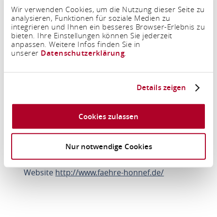
Wir verwenden Cookies, um die Nutzung dieser Seite zu
analysieren, Funktionen für soziale Medien zu
Um diesen Inhalt zu sehen müssen Sie den
integrieren und Ihnen ein besseres Browser-Erlebnis zu
Drittanbieter Cookies zustimmen.
bieten. Ihre Einstellungen können Sie jederzeit
anpassen. Weitere Infos finden Sie in
unserer
Datenschutzerklärung
.
Einstellungen aktualisieren
Details zeigen
Rheinfähre Rolandseck - Bad Honnef
Hauptstraße 27
Cookies zulassen
53604 Bad Honnef
Nur notwendige Cookies
Tel.: (0049) 02224 2560
E-mail:
service@faehre-honnef.de
Website
http://www.faehre-honnef.de/
ROUTE PLANNEN