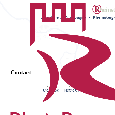
Rheinst
U bent hier:
Startpagina
Rheinsteig 
Contact
FACEBOOK
INSTAGRAM