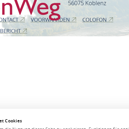
56075 Koblenz
ONTACT
VOORWAARDEN
COLOFON
 BERICHT
et Cookies
 die Nutzung dieser Seite zu analysieren, Funktionen für soz