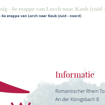
eig - 6e etappe van Lorch naar Kaub (zuid 
- 6e etappe van Lorch naar Kaub (zuid - noord)
Informatie
Romantischer Rhein T
An der Königsbach 8