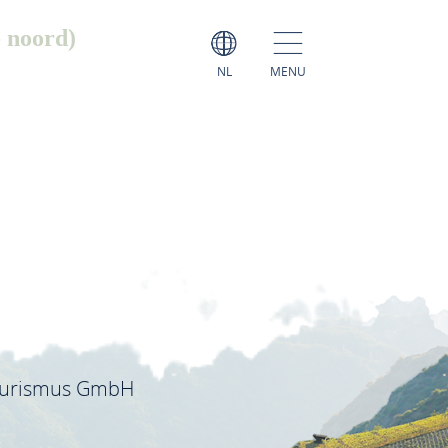
- noord)
NL
MENU
ourismus GmbH