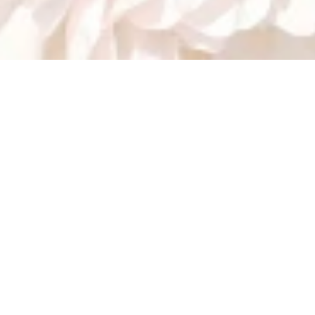
Nu geopend - sluit om 23:59 uur
Rosengarten
Rheinanlage, 56338 Braubach