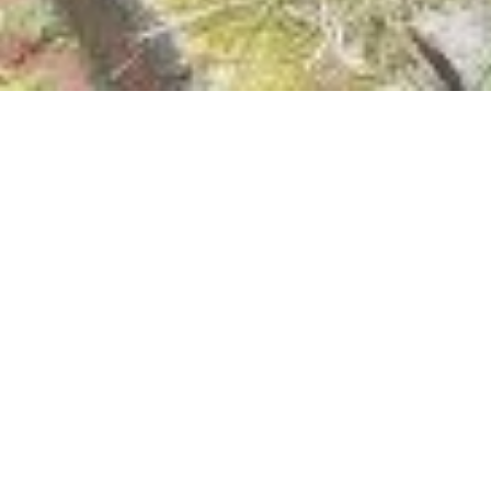
Nu geopend - sluit om 23:59 uur
Ehem. Simultan
Friedenskirche
Friedrichssegen
56112 Friedrichssegen