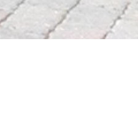
Gutsausschank Weingut
Abteihof St. Nicolaus
Grund 19/22, 65366 Geisenheim-Johannisberg