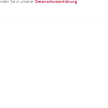
inden Sie in unserer
Datenschutzerklärung
.
Römisches Museum
Kirchstraße 9, 53424 Remagen
TELEFONISCH CONTACT
KAART
hes Museum