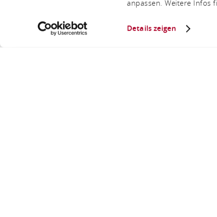
anpassen. Weitere Infos f
Details zeigen
U bent hier:
Startpagina
Römisc