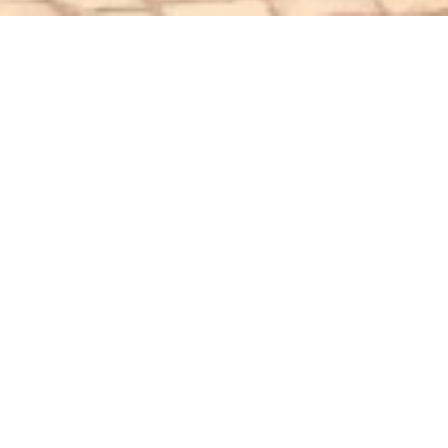
Anlegestelle
Personenschifffahrt
Köln-Düsseldorfer
Adolph-Kolping-Ufer, 56112 Lahnstein
ANRUFEN
KARTE