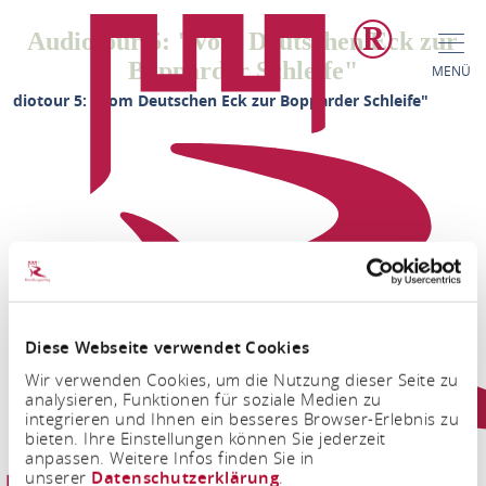
Audiotour 5: "Vom Deutschen Eck zur
Bopparder Schleife"
MENÜ
udiotour 5: "Vom Deutschen Eck zur Bopparder Schleife"
Diese Webseite verwendet Cookies
FACEBOOK
INSTAGRAM
Wir verwenden Cookies, um die Nutzung dieser Seite zu
analysieren, Funktionen für soziale Medien zu
integrieren und Ihnen ein besseres Browser-Erlebnis zu
bieten. Ihre Einstellungen können Sie jederzeit
anpassen. Weitere Infos finden Sie in
unserer
Datenschutzerklärung
.