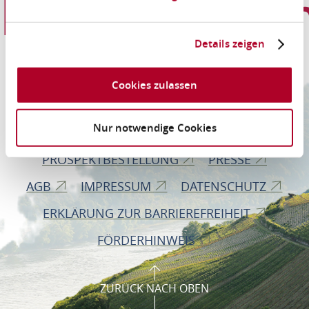
Informationen
Details zeigen
Romantischer Rhein Tourismus GmbH
Cookies zulassen
Bahnhofstraße 28
56112 Lahnstein
Nur notwendige Cookies
PROSPEKTBESTELLUNG
PRESSE
AGB
IMPRESSUM
DATENSCHUTZ
ERKLÄRUNG ZUR BARRIEREFREIHEIT
FÖRDERHINWEIS
ZURÜCK NACH OBEN