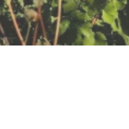
Beckbomerturm
55430 Oberwesel
ANRUFEN
KARTE