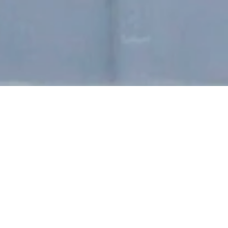
Bodewigmuseum
Bodewigstraße 32, 56112 Lahnstein
ANRUFEN
KARTE