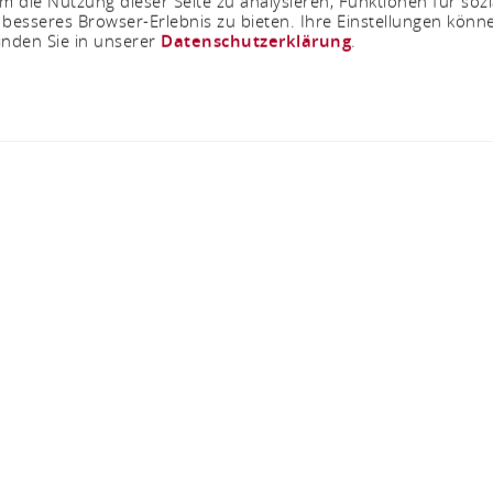
 die Nutzung dieser Seite zu analysieren, Funktionen für soz
 besseres Browser-Erlebnis zu bieten. Ihre Einstellungen könne
inden Sie in unserer
Datenschutzerklärung
.
Sayn Veranstaltungss
Am Burgberg 1, 56170 Bendorf-Sayn
ANRUFEN
KARTE
n Veranstaltungsservice