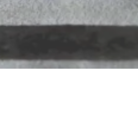
Diabetesschwerpunktpr
axis DDG Dr. med. Julis