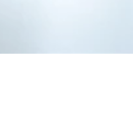
Diehl Viertler GmbH -
Die Küchenhelden
Europastraße 7a, 65385 Rüdesheim am Rhein