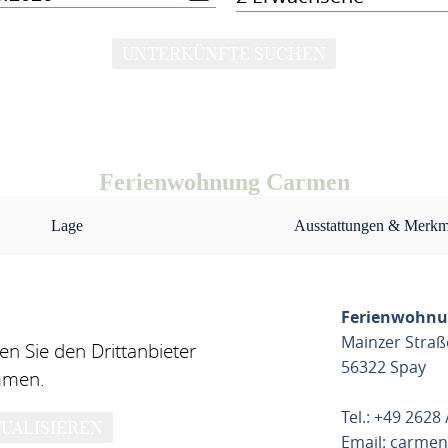
UNTERKÜNFTE SUCHEN
Ferienwohnung Carmen
Lage
Ausstattungen & Merkm
Ferienwohn
Mainzer Straß
n Sie den Drittanbieter
56322 Spay
mmen.
Tel.: +49 2628
UALISIEREN
Email:
carmen.