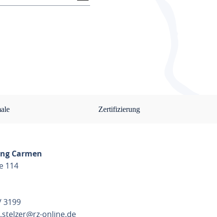
ale
Zertifizierung
ung Carmen
e 114
 / 3199
stelzer@rz-online.de