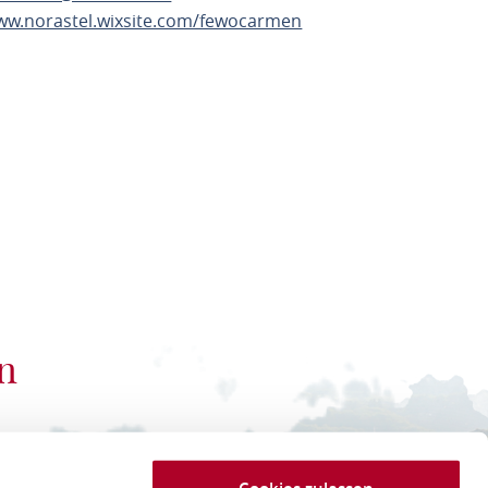
www.norastel.wixsite.com/fewocarmen
ANEN
n
 Tourismus GmbH