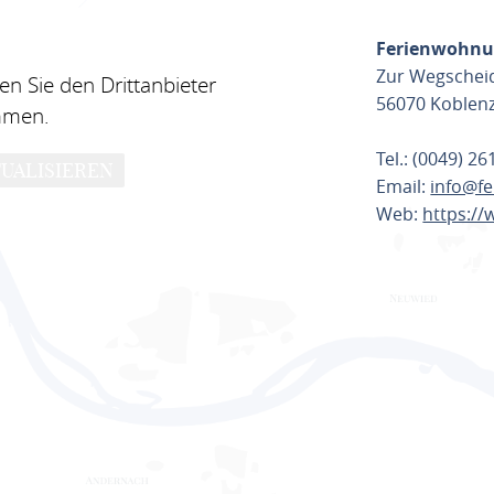
Ferienwohnu
Zur Wegschei
n Sie den Drittanbieter
56070 Koblen
mmen.
Tel.: (0049) 2
UALISIEREN
Email:
info@f
Web:
https:/
ROUTE PL