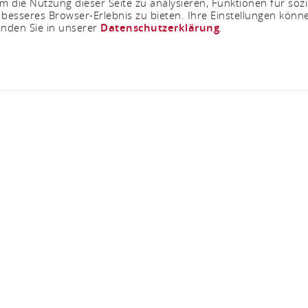
 die Nutzung dieser Seite zu analysieren, Funktionen für soz
 besseres Browser-Erlebnis zu bieten. Ihre Einstellungen könne
inden Sie in unserer
Datenschutzerklärung
.
Jetzt geschlossen - öffnet um 10:00 Uhr
asthaus Winzerkell
Oberstrasse 33, 65385 Rüdesheim am Rhein
ANRUFEN
KARTE