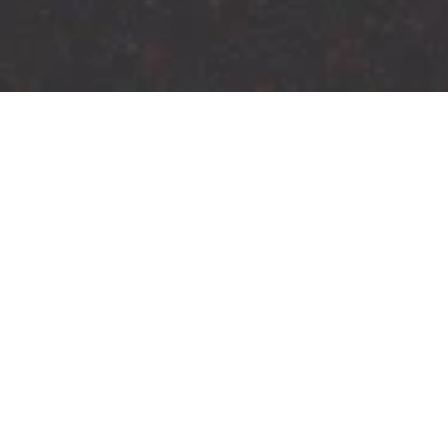
Jetzt geschlossen - öffnet um 00:01
Uhr
Goldener Pfropfenzieher
Am Plan1, 55430 Oberwesel