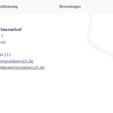
rtifizierung
Bewertungen
 Sennerhof
 1
sel
744 215
eingutwpersch.de
/www.weingutwpersch.de
ANEN