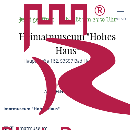
Jetzt geöffnet - schließt um 23:59 Uhr
MENÜ
Heimatmuseum "Hohes
Haus"
Hauptstraße 162, 53557 Bad Hönningen
ANRUFEN
KARTE
Heimatmuseum "Hohes Haus"
eimatmuseum