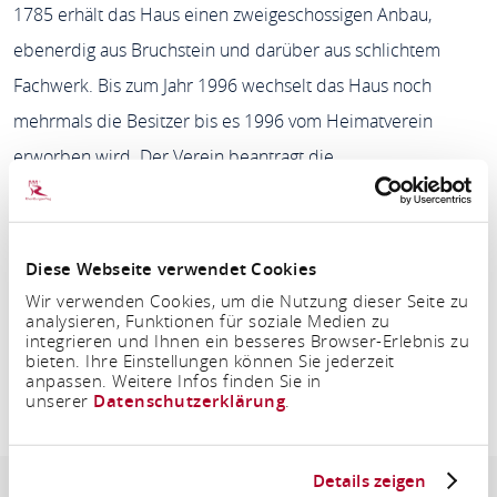
1785 erhält das Haus einen zweigeschossigen Anbau,
ebenerdig aus Bruchstein und darüber aus schlichtem
Fachwerk. Bis zum Jahr 1996 wechselt das Haus noch
mehrmals die Besitzer bis es 1996 vom Heimatverein
erworben wird. Der Verein beantragt die
Unterschutzstellung nach dem Denkmalschutzgesetz und
richtet mit fachlicher Beratung und Unterstützung durch die
Denkmalbehörde und zahlreiche Bad Hönninger Bürger
Diese Webseite verwendet Cookies
sowie Industrie- und Handwerksbetriebe ein
Wir verwenden Cookies, um die Nutzung dieser Seite zu
analysieren, Funktionen für soziale Medien zu
Heimatmuseum ein. Im Mai 2000 wird das Hohe Haus mit
integrieren und Ihnen ein besseres Browser-Erlebnis zu
bieten. Ihre Einstellungen können Sie jederzeit
dem Heimatmuseum eröffnet.
anpassen. Weitere Infos finden Sie in
unserer
Datenschutzerklärung
.
Heimatmuseum "Hohes Haus"
Details zeigen
Adresse & Kontaktinformation
Öffnungszeiten