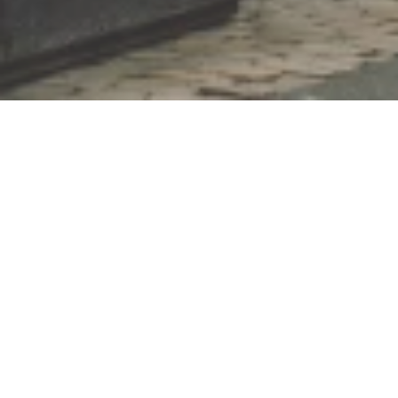
Jetzt geöffnet - schließt um 23:59 Uhr
Herrnhuter Viertel
Friedrichstraße 30-32, 56564 Neuwied