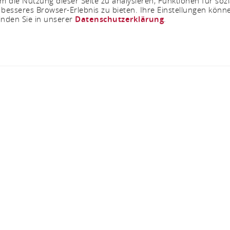
 die Nutzung dieser Seite zu analysieren, Funktionen für soz
 besseres Browser-Erlebnis zu bieten. Ihre Einstellungen könne
inden Sie in unserer
Datenschutzerklärung
.
Kalvarienbergkapell
55430 Oberwesel
ANRUFEN
KARTE
nbergkapelle