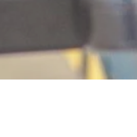
KFZ-Technik Hartenfels
Brückenstraße 2a, 56348 Weisel