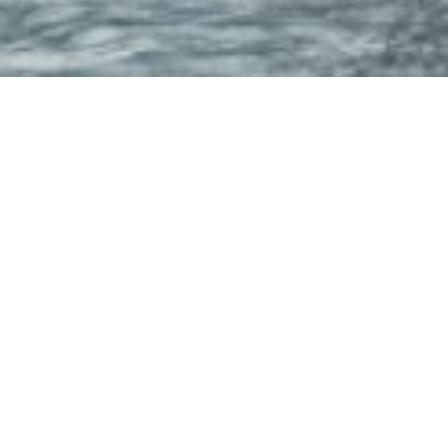
Köln-Düsseldorfer
Schiffsanleger
Rheinufer, 53545 Linz am Rhein
ANRUFEN
KARTE