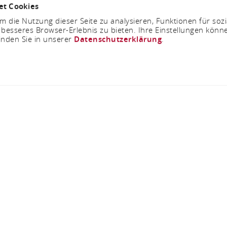
et Cookies
 die Nutzung dieser Seite zu analysieren, Funktionen für soz
 besseres Browser-Erlebnis zu bieten. Ihre Einstellungen könne
inden Sie in unserer
Datenschutzerklärung
.
ation für Elektrofa
Am Campingplatz 1, 56338 Braubach
ANRUFEN
KARTE