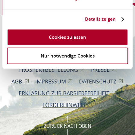
Informationen
Details zeigen
Romantischer Rhein Tourismus GmbH
Cookies zulassen
Bahnhofstraße 28
56112 Lahnstein
Nur notwendige Cookies
PROSPEKTBESTELLUNG
PRESSE
AGB
IMPRESSUM
DATENSCHUTZ
ERKLÄRUNG ZUR BARRIEREFREIHEIT
FÖRDERHINWEIS
ZURÜCK NACH OBEN