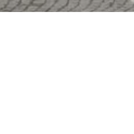
Jetzt geschlossen - öffnet um 09:00
Uhr
Öffentliche Toilette
Salhofplatz
Salhofplatz, 56112 Lahnstein