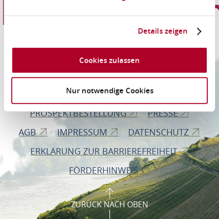
Informationen
Details zeigen
Romantischer Rhein Tourismus GmbH
Cookies zulassen
Bahnhofstraße 28
56112 Lahnstein
Nur notwendige Cookies
PROSPEKTBESTELLUNG
PRESSE
AGB
IMPRESSUM
DATENSCHUTZ
ERKLÄRUNG ZUR BARRIEREFREIHEIT
FÖRDERHINWEIS
ZURÜCK NACH OBEN