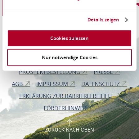
Informationen
Details zeigen
Romantischer Rhein Tourismus GmbH
Cookies zulassen
Bahnhofstraße 28
56112 Lahnstein
Nur notwendige Cookies
PROSPEKTBESTELLUNG
PRESSE
AGB
IMPRESSUM
DATENSCHUTZ
ERKLÄRUNG ZUR BARRIEREFREIHEIT
FÖRDERHINWEIS
ZURÜCK NACH OBEN