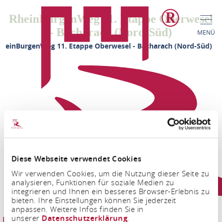
RheinBurgenWeg 11. Etappe Oberwesel
- Bacharach (Nord-Süd)
MENÜ
RheinBurgenWeg 11. Etappe Oberwesel - Bacharach (Nord-Süd)
Diese Webseite verwendet Cookies
FACEBOOK
INSTAGRAM
Wir verwenden Cookies, um die Nutzung dieser Seite zu
analysieren, Funktionen für soziale Medien zu
integrieren und Ihnen ein besseres Browser-Erlebnis zu
bieten. Ihre Einstellungen können Sie jederzeit
anpassen. Weitere Infos finden Sie in
unserer
Datenschutzerklärung
.