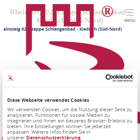
Rheinsteig 02. Etappe Schlangenbad -
Kiedrich (Süd-Nord)
MENÜ
heinsteig 02. Etappe Schlangenbad - Kiedrich (Süd-Nord)
Diese Webseite verwendet Cookies
FACEBOOK
INSTAGRAM
Wir verwenden Cookies, um die Nutzung dieser Seite zu
analysieren, Funktionen für soziale Medien zu
integrieren und Ihnen ein besseres Browser-Erlebnis zu
bieten. Ihre Einstellungen können Sie jederzeit
anpassen. Weitere Infos finden Sie in
unserer
Datenschutzerklärung
.