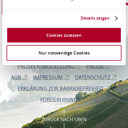
Informationen
Details zeigen
Romantischer Rhein Tourismus GmbH
Cookies zulassen
Bahnhofstraße 28
56112 Lahnstein
Nur notwendige Cookies
PROSPEKTBESTELLUNG
PRESSE
AGB
IMPRESSUM
DATENSCHUTZ
ERKLÄRUNG ZUR BARRIEREFREIHEIT
FÖRDERHINWEIS
ZURÜCK NACH OBEN