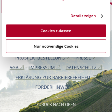
Informationen
Details zeigen
Romantischer Rhein Tourismus GmbH
Cookies zulassen
Bahnhofstraße 28
56112 Lahnstein
Nur notwendige Cookies
PROSPEKTBESTELLUNG
PRESSE
AGB
IMPRESSUM
DATENSCHUTZ
ERKLÄRUNG ZUR BARRIEREFREIHEIT
FÖRDERHINWEIS
ZURÜCK NACH OBEN