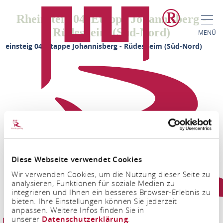
Rheinsteig 04. Etappe Johannisberg -
Rüdesheim (Süd-Nord)
MENÜ
heinsteig 04. Etappe Johannisberg - Rüdesheim (Süd-Nord)
Diese Webseite verwendet Cookies
FACEBOOK
INSTAGRAM
Wir verwenden Cookies, um die Nutzung dieser Seite zu
analysieren, Funktionen für soziale Medien zu
integrieren und Ihnen ein besseres Browser-Erlebnis zu
bieten. Ihre Einstellungen können Sie jederzeit
anpassen. Weitere Infos finden Sie in
unserer
Datenschutzerklärung
.