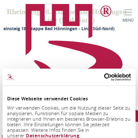
Rheinsteig 18. Etappe Bad Hönningen -
Linz (Süd-Nord)
MENÜ
heinsteig 18. Etappe Bad Hönningen - Linz (Süd-Nord)
Diese Webseite verwendet Cookies
FACEBOOK
INSTAGRAM
Wir verwenden Cookies, um die Nutzung dieser Seite zu
analysieren, Funktionen für soziale Medien zu
integrieren und Ihnen ein besseres Browser-Erlebnis zu
bieten. Ihre Einstellungen können Sie jederzeit
anpassen. Weitere Infos finden Sie in
unserer
Datenschutzerklärung
.