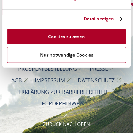
Informationen
Details zeigen
Romantischer Rhein Tourismus GmbH
Cookies zulassen
Bahnhofstraße 28
56112 Lahnstein
Nur notwendige Cookies
PROSPEKTBESTELLUNG
PRESSE
AGB
IMPRESSUM
DATENSCHUTZ
ERKLÄRUNG ZUR BARRIEREFREIHEIT
FÖRDERHINWEIS
ZURÜCK NACH OBEN