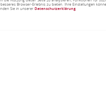
 besseres Browser-Erlebnis zu bieten. Ihre Einstellungen könne
inden Sie in unserer
Datenschutzerklärung
.
Jetzt geöffnet - schließt um 23:59 Uhr
steig ERLEBEN: Stat
56346 St.Goarshausen/Heide
ANRUFEN
KARTE