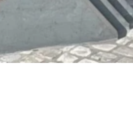
Rheinsteig-Portal
Drachenfelsplateau
Auf dem Drachenfels, 53639 Köniswinter