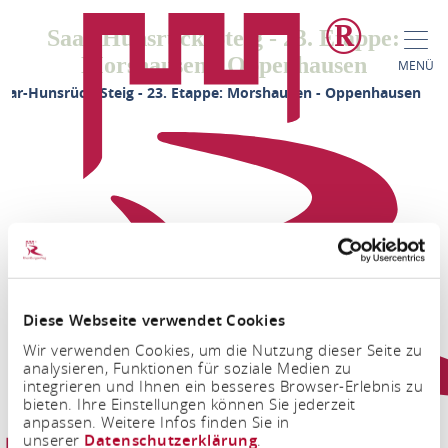
Saar-Hunsrück-Steig - 23. Etappe:
Morshausen - Oppenhausen
MENÜ
aar-Hunsrück-Steig - 23. Etappe: Morshausen - Oppenhausen
Diese Webseite verwendet Cookies
FACEBOOK
INSTAGRAM
Wir verwenden Cookies, um die Nutzung dieser Seite zu
analysieren, Funktionen für soziale Medien zu
integrieren und Ihnen ein besseres Browser-Erlebnis zu
bieten. Ihre Einstellungen können Sie jederzeit
anpassen. Weitere Infos finden Sie in
unserer
Datenschutzerklärung
.