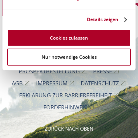
Informationen
Details zeigen
Romantischer Rhein Tourismus GmbH
Cookies zulassen
Bahnhofstraße 28
56112 Lahnstein
Nur notwendige Cookies
PROSPEKTBESTELLUNG
PRESSE
AGB
IMPRESSUM
DATENSCHUTZ
ERKLÄRUNG ZUR BARRIEREFREIHEIT
FÖRDERHINWEIS
ZURÜCK NACH OBEN