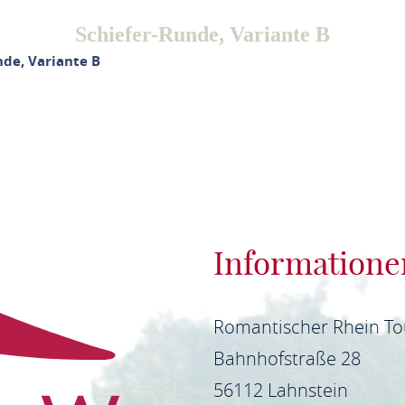
Schiefer-Runde, Variante B
nde, Variante B
Informatione
Romantischer Rhein T
Bahnhofstraße 28
56112 Lahnstein