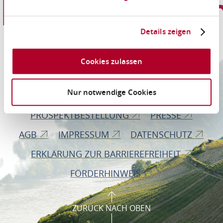
Informationen
Details zeigen
Romantischer Rhein Tourismus GmbH
Cookies zulassen
Bahnhofstraße 28
56112 Lahnstein
Nur notwendige Cookies
PROSPEKTBESTELLUNG
PRESSE
AGB
IMPRESSUM
DATENSCHUTZ
ERKLÄRUNG ZUR BARRIEREFREIHEIT
FÖRDERHINWEIS
ZURÜCK NACH OBEN