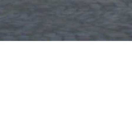
Städtische Bühne
Lahnstein
Johannesstraße 20, 56112 Lahnstein