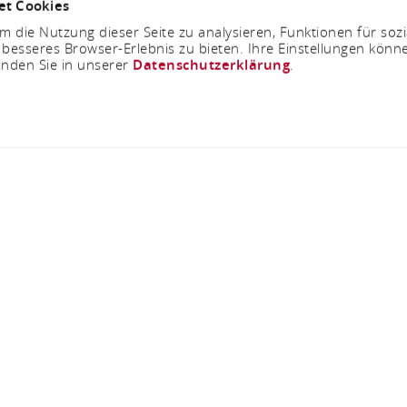
et Cookies
 die Nutzung dieser Seite zu analysieren, Funktionen für soz
 besseres Browser-Erlebnis zu bieten. Ihre Einstellungen könne
inden Sie in unserer
Datenschutzerklärung
.
irtschaft Weingut Ja
Eberbacher Str. 22, 65346 Eltville-Erbach
ANRUFEN
KARTE
rtschaft Weingut Jakob Jung