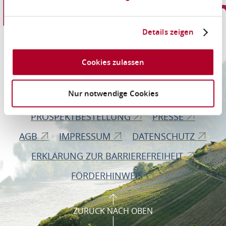
Informationen
Details zeigen
Romantischer Rhein Tourismus GmbH
Cookies zulassen
Bahnhofstraße 28
56112 Lahnstein
Nur notwendige Cookies
PROSPEKTBESTELLUNG
PRESSE
AGB
IMPRESSUM
DATENSCHUTZ
ERKLÄRUNG ZUR BARRIEREFREIHEIT
FÖRDERHINWEIS
ZURÜCK NACH OBEN