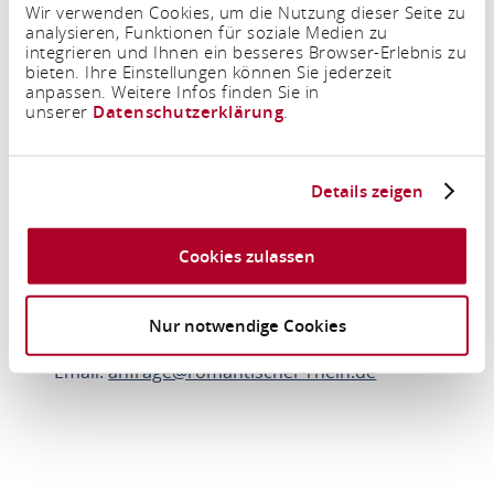
Wir verwenden Cookies, um die Nutzung dieser Seite zu
analysieren, Funktionen für soziale Medien zu
integrieren und Ihnen ein besseres Browser-Erlebnis zu
bieten. Ihre Einstellungen können Sie jederzeit
Um diesen Inhalt zu sehen müssen Sie den
anpassen. Weitere Infos finden Sie in
Drittanbieter Cookies zustimmen.
unserer
Datenschutzerklärung
.
Einstellungen aktualisieren
Details zeigen
Cookies zulassen
Velociped GmbH & Co. KG
Alte Kasseler Str. 43
35039 Marburg
Nur notwendige Cookies
Email:
anfrage@romantischer-rhein.de
ROUTE PLANEN