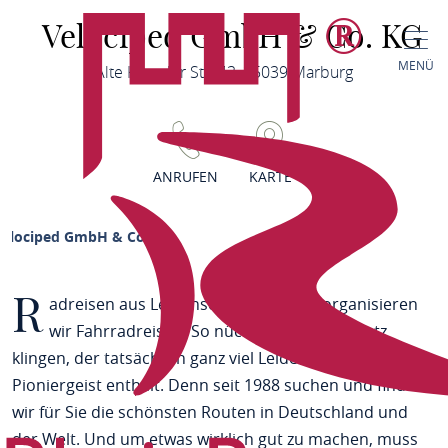
Velociped GmbH & Co. KG
MENÜ
Alte Kasseler Str. 43, 35039 Marburg
ANRUFEN
KARTE
Velociped GmbH & Co. KG
R
adreisen aus Leidenschaft.Seit 1988 organisieren
wir Fahrradreisen. So nüchtern kann ein Satz
klingen, der tatsächlich ganz viel Leidenschaft und
Pioniergeist enthält. Denn seit 1988 suchen und finden
wir für Sie die schönsten Routen in Deutschland und
der Welt. Und um etwas wirklich gut zu machen, muss