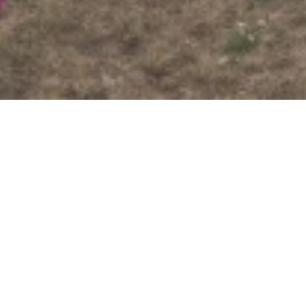
Jetzt geöffnet - schließt um 23:59 Uhr
Wallfahrtskloster und
Pfarrkirche St. Nikolaus