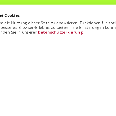
et Cookies
 die Nutzung dieser Seite zu analysieren, Funktionen für soz
 besseres Browser-Erlebnis zu bieten. Ihre Einstellungen könne
inden Sie in unserer
Datenschutzerklärung
.
Jetzt geöffnet - schließt um 23:59 Uhr
erparkplatz Niede
55432 Niederburg