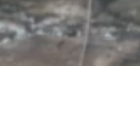
Weingut Goswin
Lambrich GbR
Auf der Kripp 3, 55430 Oberwesel-Dellhofen