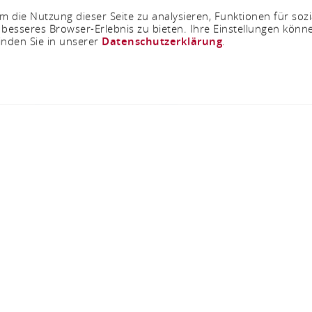
 die Nutzung dieser Seite zu analysieren, Funktionen für soz
 besseres Browser-Erlebnis zu bieten. Ihre Einstellungen könne
inden Sie in unserer
Datenschutzerklärung
.
Weingut Laquai
Gewerbepark Wispertal 2, 65391 Lorch am Rhein
ANRUFEN
KARTE
Laquai