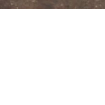
Jetzt geschlossen - öffnet um 10:00
Uhr
Weingut Schilling
Taunusstraße 5, 55246 Mainz-Kostheim
ANRUFEN
KARTE